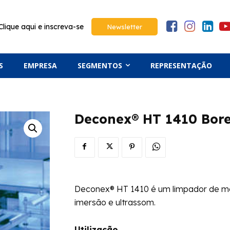
Clique aqui e inscreva-se
Newsletter
S
EMPRESA
SEGMENTOS
REPRESENTAÇÃO
Deconex® HT 1410 Bor
Deconex® HT 1410 é um limpador de met
imersão e ultrassom.
Utilização