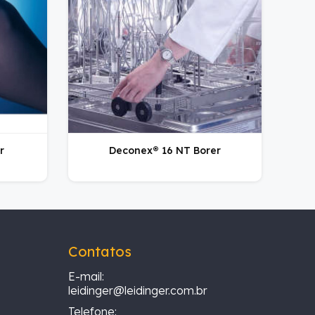
r
Deconex® 16 NT Borer
Contatos
E-mail:
leidinger@leidinger.com.br
Telefone: