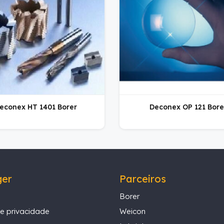
econex HT 1401 Borer
Deconex OP 121 Bore
ger
Parceiros
Borer
de privacidade
Weicon