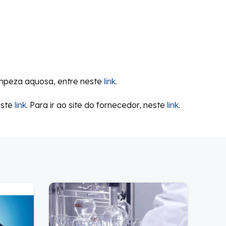
impeza aquosa, entre neste
link
.
este
link
. Para ir ao site do fornecedor, neste
link
.