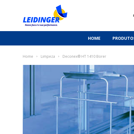
HOME
PRODUTO
Home
Limpeza
Deconex® HT 1410 Borer