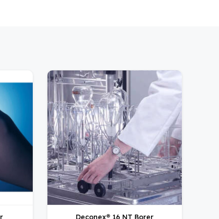
r
Deconex® 16 NT Borer