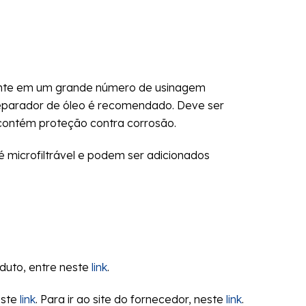
ante em um grande número de usinagem
eparador de óleo é recomendado. Deve ser
 contém proteção contra corrosão.
 microfiltrável e podem ser adicionados
oduto, entre neste
link
.
este
link
. Para ir ao site do fornecedor, neste
link
.