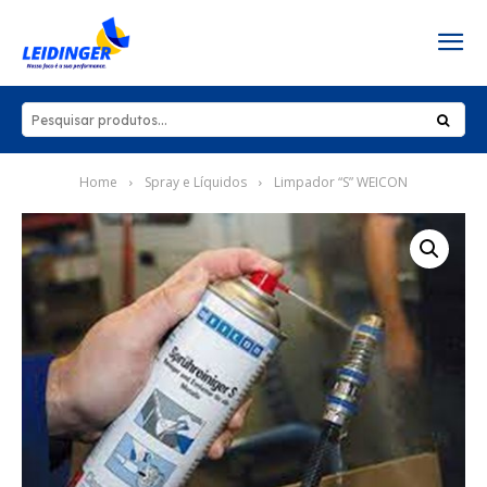
Home
Spray e Líquidos
Limpador “S” WEICON