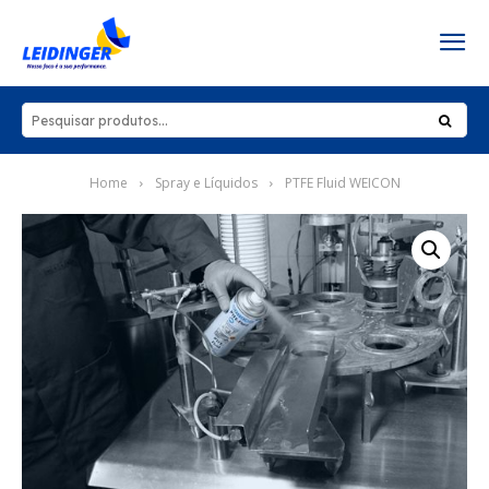
Home
Spray e Líquidos
PTFE Fluid WEICON