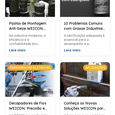
Pastas de Montagem
10 Problemas Comuns
Anti-Seize WEICON:
com Graxas Industriais
Proteção Eficiente para
e Como Evitá-los com
Na indústria moderna, a
A lubrificação adequada é
Aplicações Industriais
Lubriplate
eficiência e a
essencial para o
confiabilidade dos
desempenho e a
processos de montagem
longevidade dos
Leia mais
Leia mais
são cruciais para garantir
equipamentos industriais.
não apenas a
No entanto, problemas
produtividade mas
relacionados ao uso de
também e a...
graxas são comuns...
FERRAMENTAS ELÉTRICAS
APLICAÇÕES
Decapadores de Fios
Conheça as Novas
WEICON: Precisão e
Soluções WEICON para
Versatilidade para
Remoção de Ferrugem