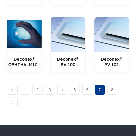
Borer
Borer
Borer
Deconex®
Deconex®
Deconex®
OPHTHALMICS
PV 100
PV 102
H
Borer
Borer
1
2
3
4
5
6
7
8