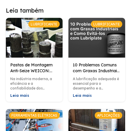
Leia também
LUBRIFICANTE
LUBRIFICANTE
Pastas de Montagem
10 Problemas Comuns
Anti-Seize WEICON:
com Graxas Industriais
Proteção Eficiente para
e Como Evitá-los com
Na indústria moderna, a
A lubrificação adequada é
Aplicações Industriais
Lubriplate
eficiência e a
essencial para o
confiabilidade dos
desempenho e a
processos de montagem
longevidade dos
Leia mais
Leia mais
são cruciais para garantir
equipamentos industriais.
não apenas a
No entanto, problemas
produtividade mas
relacionados ao uso de
também e a...
graxas são comuns...
FERRAMENTAS ELÉTRICAS
APLICAÇÕES