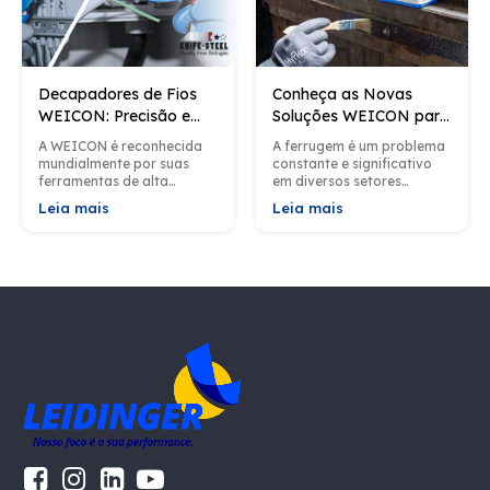
Decapadores de Fios
Conheça as Novas
WEICON: Precisão e
Soluções WEICON para
Versatilidade para
Remoção de Ferrugem
A WEICON é reconhecida
A ferrugem é um problema
Profissionais e
mundialmente por suas
constante e significativo
Entusiastas​
ferramentas de alta
em diversos setores
qualidade; da mesma
industriais, afetando
Leia mais
Leia mais
forma, seus decapadores
estruturas metálicas,
de fios não são exceção.
tubulações, máquinas e
Esses decapadroes, além...
equipamentos em geral.
Diante disso, a...