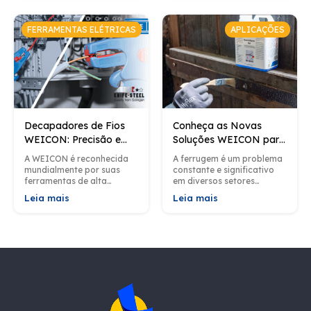
produtividade mas
relacionados ao uso de
também e a...
graxas são comuns...
FERRAMENTAS ELÉTRICAS
APLICAÇÕES
Decapadores de Fios
Conheça as Novas
WEICON: Precisão e
Soluções WEICON para
Versatilidade para
Remoção de Ferrugem
A WEICON é reconhecida
A ferrugem é um problema
Profissionais e
mundialmente por suas
constante e significativo
Entusiastas​
ferramentas de alta
em diversos setores
qualidade; da mesma
industriais, afetando
Leia mais
Leia mais
forma, seus decapadores
estruturas metálicas,
de fios não são exceção.
tubulações, máquinas e
Esses decapadroes, além...
equipamentos em geral.
Diante disso, a...