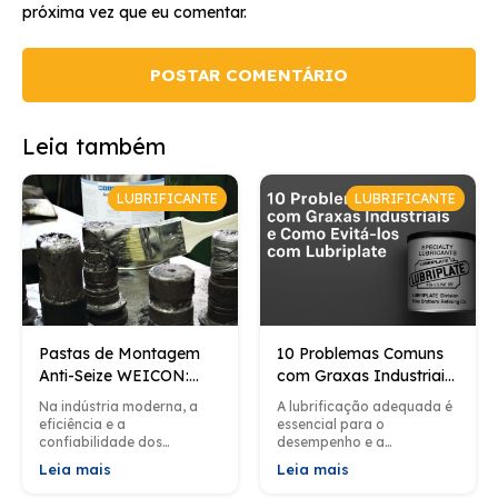
próxima vez que eu comentar.
Leia também
LUBRIFICANTE
LUBRIFICANTE
Pastas de Montagem
10 Problemas Comuns
Anti-Seize WEICON:
com Graxas Industriais
Proteção Eficiente para
e Como Evitá-los com
Na indústria moderna, a
A lubrificação adequada é
Aplicações Industriais
Lubriplate
eficiência e a
essencial para o
confiabilidade dos
desempenho e a
processos de montagem
longevidade dos
Leia mais
Leia mais
são cruciais para garantir
equipamentos industriais.
não apenas a
No entanto, problemas