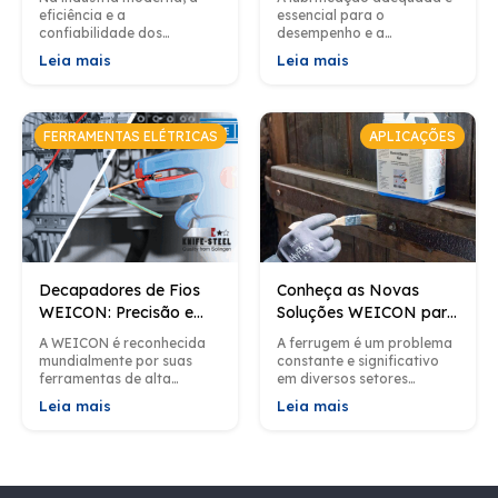
Aplicações Industriais
Lubriplate
eficiência e a
essencial para o
confiabilidade dos
desempenho e a
processos de montagem
longevidade dos
Leia mais
Leia mais
são cruciais para garantir
equipamentos industriais.
não apenas a
No entanto, problemas
produtividade mas
relacionados ao uso de
também e a...
graxas são comuns...
FERRAMENTAS ELÉTRICAS
APLICAÇÕES
Decapadores de Fios
Conheça as Novas
WEICON: Precisão e
Soluções WEICON para
Versatilidade para
Remoção de Ferrugem
A WEICON é reconhecida
A ferrugem é um problema
Profissionais e
mundialmente por suas
constante e significativo
Entusiastas​
ferramentas de alta
em diversos setores
qualidade; da mesma
industriais, afetando
Leia mais
Leia mais
forma, seus decapadores
estruturas metálicas,
de fios não são exceção.
tubulações, máquinas e
Esses decapadroes, além...
equipamentos em geral.
Diante disso, a...