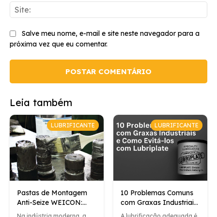
Sit
Salve meu nome, e-mail e site neste navegador para a
próxima vez que eu comentar.
Leia também
LUBRIFICANTE
LUBRIFICANTE
Pastas de Montagem
10 Problemas Comuns
Anti-Seize WEICON:
com Graxas Industriais
Proteção Eficiente para
e Como Evitá-los com
Na indústria moderna, a
A lubrificação adequada é