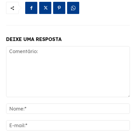
DEIXE UMA RESPOSTA
Comentário:
No
E-
mai