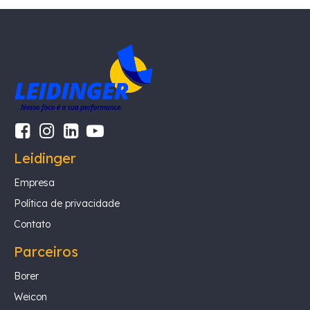
Leidinger
Empresa
Política de privacidade
Contato
Parceiros
Borer
Weicon