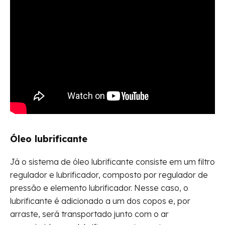
Óleo lubrificante
Já o sistema de óleo lubrificante consiste em um filtro
regulador e lubrificador, composto por regulador de
pressão e elemento lubrificador. Nesse caso, o
lubrificante é adicionado a um dos copos e, por
arraste, será transportado junto com o ar