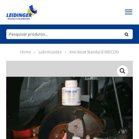
Home
Lubrificantes
Anti-Seize Standard WEICON