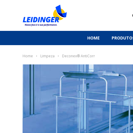
HOME
PRODUTO
Home
Limpeza
Deconex® AntiCorr