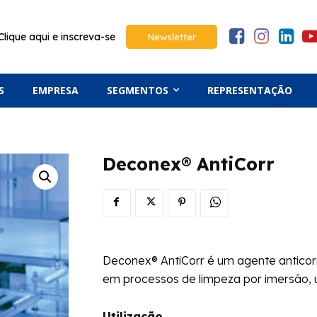
Clique aqui e inscreva-se
Newsletter
S
EMPRESA
SEGMENTOS
REPRESENTAÇÃO
Deconex® AntiCorr
Deconex® AntiCorr é um agente anticorr
em processos de limpeza por imersão, 
Utilização