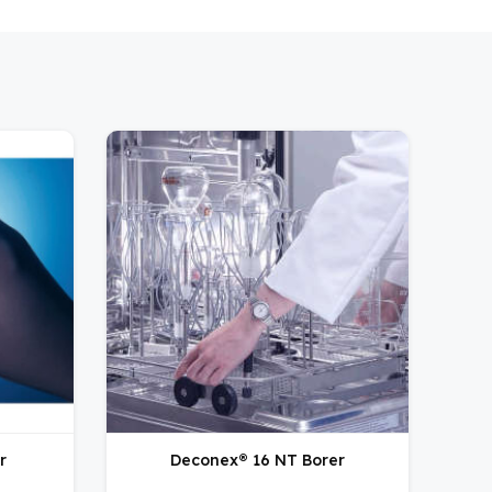
r
Deconex® 16 NT Borer