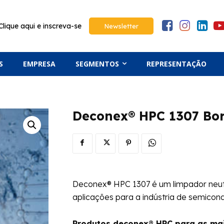
Clique aqui e inscreva-se
Newsletter
S
EMPRESA
SEGMENTOS
REPRESENTAÇÃO
Deconex® HPC 1307 Bor
Deconex® HPC 1307 é um limpador neut
aplicações para a indústria de semicon
Produtos deconex® HPC para as mai