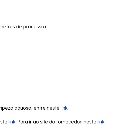
âmetros de processo)
impeza aquosa, entre neste
link
.
este
link
. Para ir ao site do fornecedor, neste
link
.