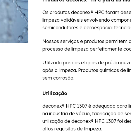
Os produtos deconex® HPC foram desen
limpeza validáveis ​​envolvendo compon
semicondutores e aeroespacial tecnolog
Nossos serviços e produtos permitem a
processo de limpeza perfeitamente coo
Utilizado para as etapas de pré-limpez
após a limpeza. Produtos químicos de l
sem corrosão.
Utilização
deconex® HPC 1307 é adequado para li
na indústria de vácuo, fabricação de s
utilização de deconex® HPC 1307 foi de
altos requisitos de limpeza.