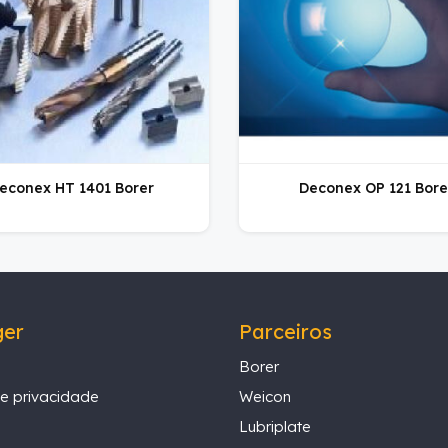
econex HT 1401 Borer
Deconex OP 121 Bore
ger
Parceiros
Borer
de privacidade
Weicon
Lubriplate