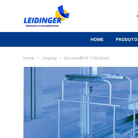
HOME
PRODUTO
Home
Limpeza
Deconex® HT 1163 Borer