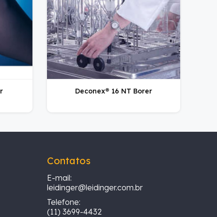
r
Deconex® 16 NT Borer
Contatos
E-mail:
leidinger@leidinger.com.br
Telefone:
(11) 3699-4432