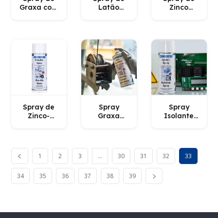
Graxa com
Latão
Zinco
MoS2
WEICON
WEICON
WEICON
Spray de
Spray
Spray
Zinco-
Graxa
Isolante
Alumínio
Aderente
WEICON
WEICON
Extra Forte
WEICON
1
2
3
…
30
31
32
33
34
35
36
37
38
39