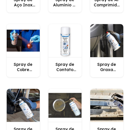
Aço Inox
Alumínio A-
Comprimido
WEICON
400
WEICON
WEICON
Spray de
Spray de
Spray de
Cobre
Contato
Graxa
WEICON
WEICON
Branca
WEICON
Spray de
Spray de
Spray de