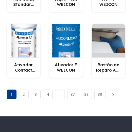
Standard
WEICON
WEICON
WEICON
Ativador
Ativador F
Bastão de
Contact
WEICON
Reparo Aço
WEICON
Inox
WEICON
1
2
3
4
…
37
38
39