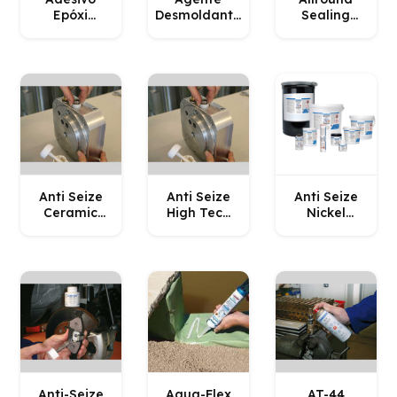
Epóxi
Desmoldante
Sealing
Minuto
de Molde
WEICON
WEICON
WEICON
Anti Seize
Anti Seize
Anti Seize
Ceramic
High Tech
Nickel
Paste
WEICON
Special
WEICON
WEICON
Anti-Seize
Aqua-Flex
AT-44