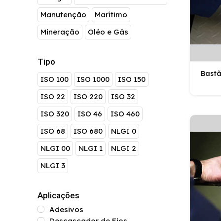
Manutenção
Marítimo
Mineração
Oléo e Gás
Tipo
Bast
ISO 100
ISO 1000
ISO 150
ISO 22
ISO 220
ISO 32
ISO 320
ISO 46
ISO 460
ISO 68
ISO 680
NLGI 0
NLGI 00
NLGI 1
NLGI 2
NLGI 3
Aplicações
Adesivos
Descascador de Fios