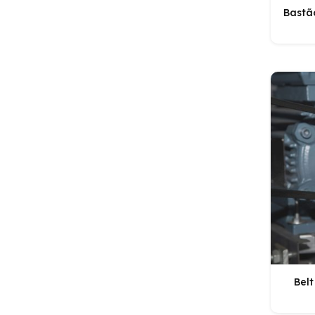
Bastã
Bel