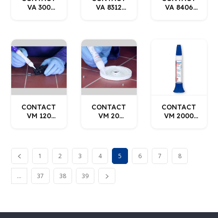
VA 300
VA 8312
VA 8406
WEICON
WEICON
WEICON
CONTACT
CONTACT
CONTACT
VM 120
VM 20
VM 2000
WEICON
WEICON
WEICON
1
2
3
4
5
6
7
8
…
37
38
39