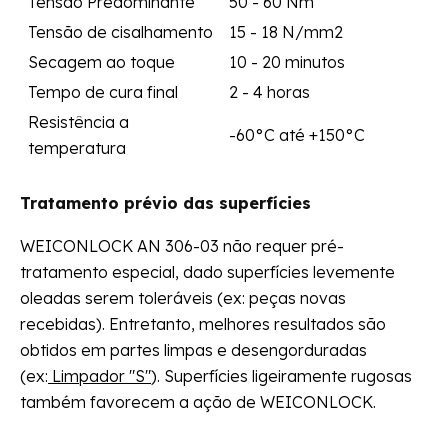
Tensão Predominante
50 - 60 Nm
Tensão de cisalhamento
15 - 18 N/mm2
Secagem ao toque
10 - 20 minutos
Tempo de cura final
2 - 4 horas
Resistência a
-60°C até +150°C
temperatura
Tratamento prévio das superfícies
WEICONLOCK AN 306-03 não requer pré-
tratamento especial, dado superfícies levemente
oleadas serem toleráveis (ex: peças novas
recebidas). Entretanto, melhores resultados são
obtidos em partes limpas e desengorduradas
(ex:
Limpador "S"
). Superfícies ligeiramente rugosas
também favorecem a ação de WEICONLOCK.