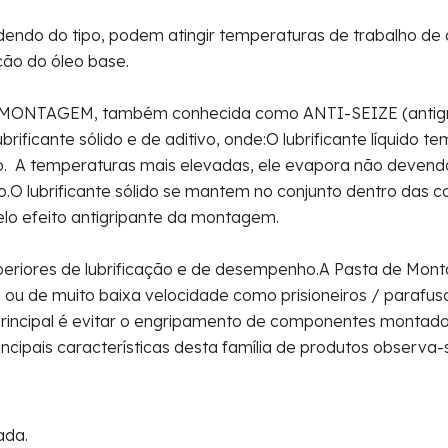
endo do tipo, podem atingir temperaturas de trabalho de 
ão do óleo base.
 MONTAGEM, também conhecida como ANTI-SEIZE (antigr
ubrificante sólido e de aditivo, onde:O lubrificante líquido 
nto. A temperaturas mais elevadas, ele evapora não devend
do.O lubrificante sólido se mantem no conjunto dentro das 
elo efeito antigripante da montagem.
superiores de lubrificação e de desempenho.A Pasta de Mo
 ou de muito baixa velocidade como prisioneiros / parafus
o principal é evitar o engripamento de componentes montad
ncipais características desta família de produtos observa-
ada.