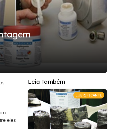
ontagem
Leia também
as
LUBRIFICANTE
bom
re eles