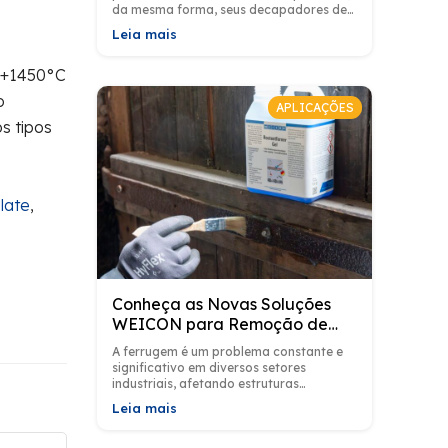
da mesma forma, seus decapadores de
fios não são exceção. Esses
Leia mais
decapadroes, além...
a +1450°C
o
APLICAÇÕES
s tipos
late
,
Conheça as Novas Soluções
WEICON para Remoção de
Ferrugem
A ferrugem é um problema constante e
significativo em diversos setores
industriais, afetando estruturas
metálicas, tubulações, máquinas e
Leia mais
equipamentos em geral. Diante disso, a...