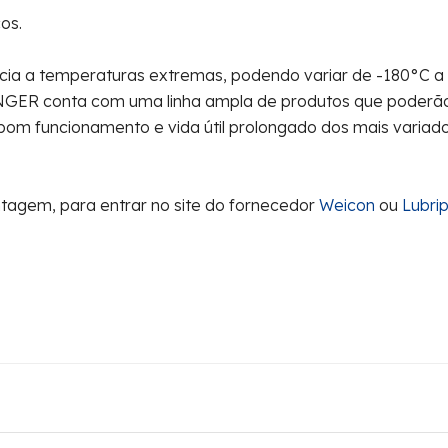
os.
ência a temperaturas extremas, podendo variar de -180°C 
INGER conta com uma linha ampla de produtos que poderã
bom funcionamento e vida útil prolongado dos mais variado
agem, para entrar no site do fornecedor
Weicon
ou
Lubrip