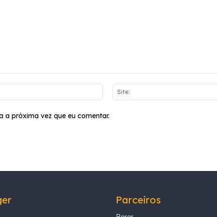
E-
mail:*
a a próxima vez que eu comentar.
ger
Parceiros
Borer