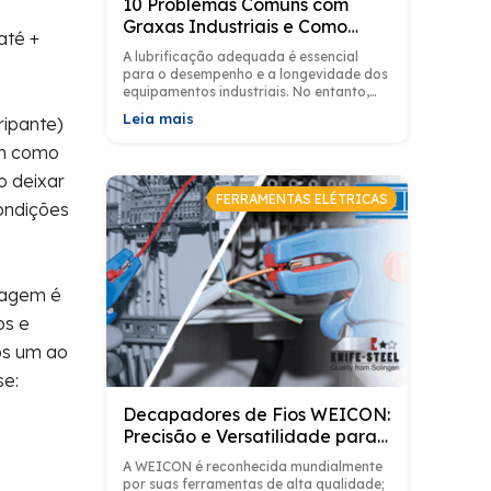
10 Problemas Comuns com
Graxas Industriais e Como
até +
Evitá-los com Lubriplate
A lubrificação adequada é essencial
para o desempenho e a longevidade dos
equipamentos industriais. No entanto,
problemas relacionados ao uso de
Leia mais
ipante)
graxas são comuns...
tem como
o deixar
FERRAMENTAS ELÉTRICAS
condições
ntagem é
os e
os um ao
se:
Decapadores de Fios WEICON:
Precisão e Versatilidade para
Profissionais e Entusiastas​
A WEICON é reconhecida mundialmente
por suas ferramentas de alta qualidade;